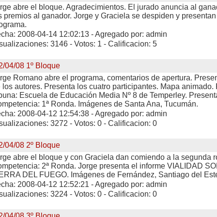
rge abre el bloque. Agradecimientos. El jurado anuncia al gana
s premios al ganador. Jorge y Graciela se despiden y presentan 
ograma.
cha: 2008-04-14 12:02:13 - Agregado por: admin
sualizaciones: 3146 - Votos: 1 - Calificacion: 5
2/04/08 1º Bloque
rge Romano abre el programa, comentarios de apertura. Presen
 los autores. Presenta los cuatro participantes. Mapa animado.
ibuna: Escuela de Educación Media Nº 8 de Temperley. Present
mpetencia: 1ª Ronda. Imágenes de Santa Ana, Tucumán.
cha: 2008-04-12 12:54:38 - Agregado por: admin
sualizaciones: 3272 - Votos: 0 - Calificacion: 0
2/04/08 2º Bloque
rge abre el bloque y con Graciela dan comiendo a la segunda 
mpetencia: 2ª Ronda. Jorge presenta el informe VIALIDAD 
ERRA DEL FUEGO. Imágenes de Fernández, Santiago del Este
cha: 2008-04-12 12:52:21 - Agregado por: admin
sualizaciones: 3224 - Votos: 0 - Calificacion: 0
2/04/08 3º Bloque