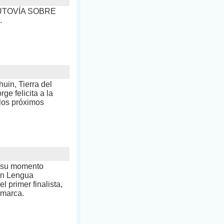
e AUTOVÍA SOBRE
.
uin, Tierra del
ge felicita a la
 los próximos
ó su momento
 en Lengua
 primer finalista,
amarca.