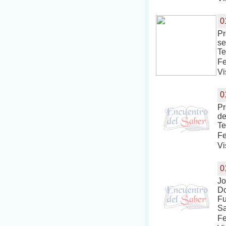
0
Pr
se
Te
Fe
Vi
0
Pr
de
Te
Fe
Vi
0
Jo
Do
Fu
Sa
Fe