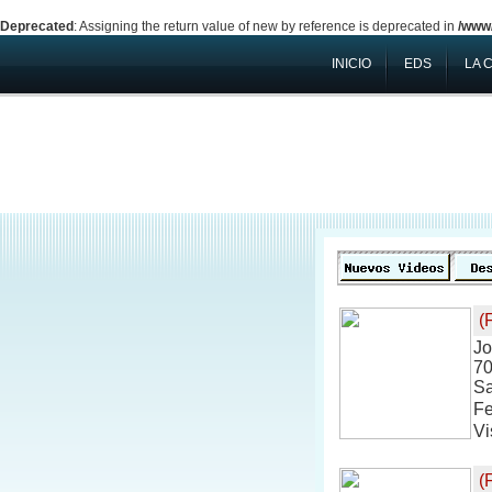
Deprecated
: Assigning the return value of new by reference is deprecated in
/www/
INICIO
EDS
LA 
(
Jo
7
Sa
Fe
Vi
(