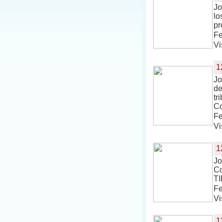
Jo
lo
pr
Fe
Vi
1
Jo
de
tr
Co
Fe
Vi
1
Jo
Co
TI
Fe
Vi
1