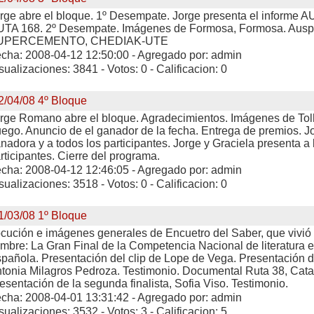
rge abre el bloque. 1º Desempate. Jorge presenta el inform
TA 168. 2º Desempate. Imágenes de Formosa, Formosa. Ausp
UPERCEMENTO, CHEDIAK-UTE
cha: 2008-04-12 12:50:00 - Agregado por: admin
sualizaciones: 3841 - Votos: 0 - Calificacion: 0
2/04/08 4º Bloque
rge Romano abre el bloque. Agradecimientos. Imágenes de Tolh
ego. Anuncio de el ganador de la fecha. Entrega de premios. Jor
nadora y a todos los participantes. Jorge y Graciela presenta a
rticipantes. Cierre del programa.
cha: 2008-04-12 12:46:05 - Agregado por: admin
sualizaciones: 3518 - Votos: 0 - Calificacion: 0
1/03/08 1º Bloque
cución e imágenes generales de Encuetro del Saber, que vivi
mbre: La Gran Final de la Competencia Nacional de literatura
pañola. Presentación del clip de Lope de Vega. Presentación del
tonia Milagros Pedroza. Testimonio. Documental Ruta 38, Cat
esentación de la segunda finalista, Sofia Viso. Testimonio.
cha: 2008-04-01 13:31:42 - Agregado por: admin
sualizaciones: 3532 - Votos: 3 - Calificacion: 5