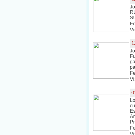
Jo
RU
S
Fe
Vi
1
Jo
Fu
ga
pa
Fe
Vi
0
Lo
cu
Es
An
Pr
Fe
Vi