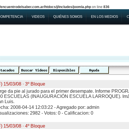
encuentrodelsaber.com.ar/htdocs/j/includes/joomla.php
on line
836
COMPETENCIA
VIDEOS
QUIÉNES SOMOS
EN LOS MEDIOS
F) 15/03/08 · 3º Bloque
rge da pie al jurado para el primer desempate. Informe PR
00 ESCUELAS (INAUGURACIÓN ESCUELA LARROQUE). Imáge
n Luis.
cha: 2008-04-14 12:03:22 - Agregado por: admin
sualizaciones: 2982 - Votos: 0 - Calificacion: 0
F) 15/03/08 · 4º Bloque