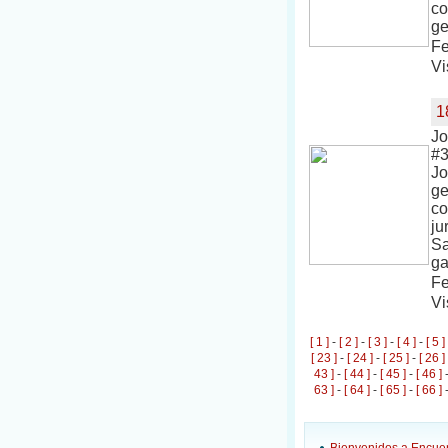
co
ge
Fe
Vi
1
Jo
#3
Jo
ge
co
ju
Sa
ga
Fe
Vi
[ 1 ]
-
[ 2 ]
-
[ 3 ]
-
[ 4 ]
-
[ 5 ]
[ 23 ]
-
[ 24 ]
-
[ 25 ]
-
[ 26 ]
43 ]
-
[ 44 ]
-
[ 45 ]
-
[ 46 ]
63 ]
-
[ 64 ]
-
[ 65 ]
-
[ 66 ]