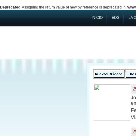
Deprecated
: Assigning the return value of new by reference is deprecated in
/www/
INICIO
EDS
LA 
2
Jo
en
Fe
Vi
2