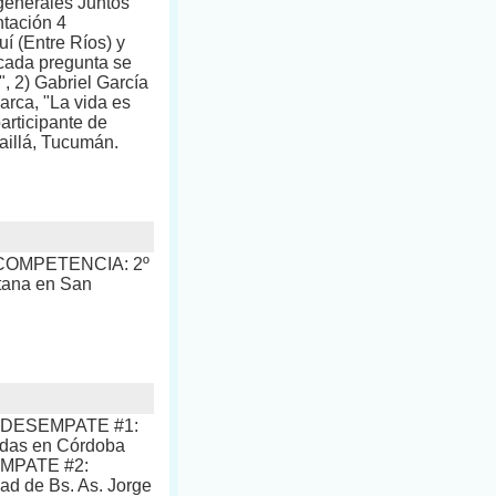
generales Juntos
ntación 4
uí (Entre Ríos) y
ada pregunta se
", 2) Gabriel García
arca, "La vida es
articipante de
aillá, Tucumán.
da COMPETENCIA: 2º
tana en San
ate DESEMPATE #1:
endas en Córdoba
SEMPATE #2:
dad de Bs. As. Jorge