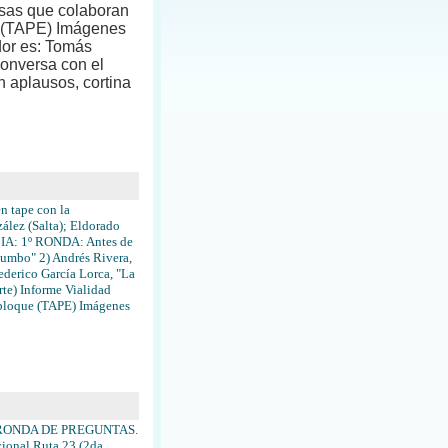
esas que colaboran
o (TAPE) Imágenes
dor es: Tomás
conversa con el
on aplausos, cortina
n tape con la
zález (Salta); Eldorado
NCIA: 1º RONDA: Antes de
Rumbo" 2) Andrés Rivera,
ederico García Lorca, "La
rte) Informe Vialidad
el bloque (TAPE) Imágenes
 2º RONDA DE PREGUNTAS.
cional Ruta 23 (2da.