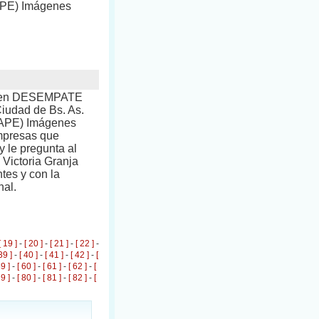
TAPE) Imágenes
rtamen DESEMPATE
Ciudad de Bs. As.
(TAPE) Imágenes
mpresas que
y le pregunta al
 Victoria Granja
tes y con la
nal.
[ 19 ]
-
[ 20 ]
-
[ 21 ]
-
[ 22 ]
-
39 ]
-
[ 40 ]
-
[ 41 ]
-
[ 42 ]
-
[
59 ]
-
[ 60 ]
-
[ 61 ]
-
[ 62 ]
-
[
79 ]
-
[ 80 ]
-
[ 81 ]
-
[ 82 ]
-
[