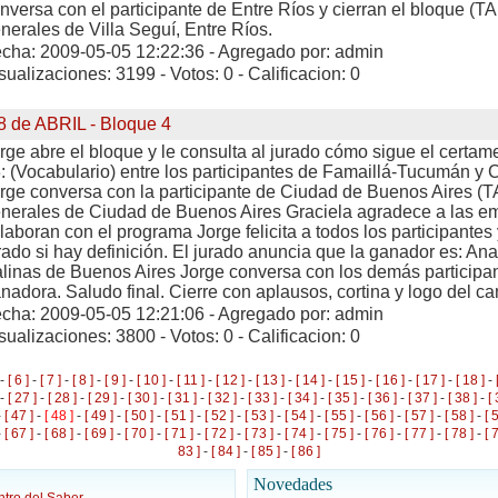
nversa con el participante de Entre Ríos y cierran el bloque (
nerales de Villa Seguí, Entre Ríos.
cha: 2009-05-05 12:22:36 - Agregado por: admin
sualizaciones: 3199 - Votos: 0 - Calificacion: 0
8 de ABRIL - Bloque 4
rge abre el bloque y le consulta al jurado cómo sigue el ce
: (Vocabulario) entre los participantes de Famaillá-Tucumán y 
rge conversa con la participante de Ciudad de Buenos Aires 
nerales de Ciudad de Buenos Aires Graciela agradece a las e
laboran con el programa Jorge felicita a todos los participantes 
rado si hay definición. El jurado anuncia que la ganador es: Ana
linas de Buenos Aires Jorge conversa con los demás participan
nadora. Saludo final. Cierre con aplausos, cortina y logo del ca
cha: 2009-05-05 12:21:06 - Agregado por: admin
sualizaciones: 3800 - Votos: 0 - Calificacion: 0
-
[ 6 ]
-
[ 7 ]
-
[ 8 ]
-
[ 9 ]
-
[ 10 ]
-
[ 11 ]
-
[ 12 ]
-
[ 13 ]
-
[ 14 ]
-
[ 15 ]
-
[ 16 ]
-
[ 17 ]
-
[ 18 ]
-
-
[ 27 ]
-
[ 28 ]
-
[ 29 ]
-
[ 30 ]
-
[ 31 ]
-
[ 32 ]
-
[ 33 ]
-
[ 34 ]
-
[ 35 ]
-
[ 36 ]
-
[ 37 ]
-
[ 38 ]
-
[ 
-
[ 47 ]
-
[ 48 ]
-
[ 49 ]
-
[ 50 ]
-
[ 51 ]
-
[ 52 ]
-
[ 53 ]
-
[ 54 ]
-
[ 55 ]
-
[ 56 ]
-
[ 57 ]
-
[ 58 ]
-
[ 
-
[ 67 ]
-
[ 68 ]
-
[ 69 ]
-
[ 70 ]
-
[ 71 ]
-
[ 72 ]
-
[ 73 ]
-
[ 74 ]
-
[ 75 ]
-
[ 76 ]
-
[ 77 ]
-
[ 78 ]
-
[ 
83 ]
-
[ 84 ]
-
[ 85 ]
-
[ 86 ]
Novedades