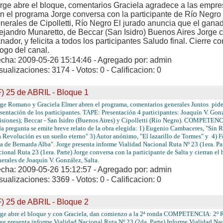
rge abre el bloque, comentarios Graciela agradece a las empr
n el programa Jorge conversa con la participante de Río Negr
nerales de Cipolletti, Río Negro El jurado anuncia que el gana
ejandro Munaretto, de Beccar (San Isidro) Buenos Aires Jorge 
nador, y felicita a todos los participantes Saludo final. Cierre c
logo del canal.
cha: 2009-05-26 15:14:46 - Agregado por: admin
sualizaciones: 3174 - Votos: 0 - Calificacion: 0
F) 25 de ABRIL - Bloque 1
rge Romano y Graciela Elmer abren el programa, comentarios generales Juntos pide
sentación de los participantes. TAPE: Presentación 4 participantes: Joaquín V. Gon
isiones); Beccar - San Isidro (Buenos Aires) y Cipolletti (Río Negro). COMPETE
a pregunta se emite breve relato de la obra elegida: 1) Eugenio Cambaceres, "Sin 
 Revolución es un sueño eterno" 3) Autor anónimo, "El lazarillo de Tormes" y 4) F
a de Bernarda Alba". Jorge presenta informe Vialidad Nacional Ruta Nº 23 (1era. Pa
ional Ruta 23 (1era. Parte) Jorge conversa con la participante de Salta y cierran 
erales de Joaquín V. González, Salta.
cha: 2009-05-26 15:12:57 - Agregado por: admin
sualizaciones: 3369 - Votos: 0 - Calificacion: 0
F) 25 de ABRIL - Bloque 2
rge abre el bloque y con Graciela, dan comienzo a la 2ª ronda COMPETENCIA:
ge presenta informe Vialidad Nacional Ruta Nº 23 (2da. Parte) Informe Vialidad Na