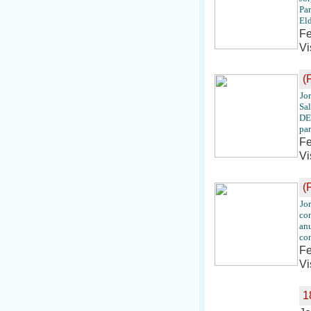
Par
El
Fe
Vi
(
Jo
Sal
DES
par
Fe
Vi
(
Jo
con
anu
con
Fe
Vi
1