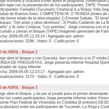
rge Romano y Graciela Elmer abren el programa, comentarios 
den tape con la presentación de los participantes. TAPE: Prese
rticipantes: Famaillá (Tucumán); Chamical (La Rioja); Villa Seg
udad de Buenos Aires. COMPETENCIA: 1º RONDA (Antes de c
ite breve relato de la obra elegida) 1) Ernesto Sabato, "El túnel
rquez, "Del amor y otros deminios"; 3) Pedro Calderón de La B
eño" y 4) Julio Cortázar, "Los premios". Jorge conversa con el p
cumán y cierran el bloque (TAPE) Imágenes generales de Fam
cha: 2009-05-05 12:25:14 - Agregado por: admin
sualizaciones: 3296 - Votos: 0 - Calificacion: 0
8 de ABRIL - Bloque 2
rge abre el bloque y con Graciela, dan comienzo a la 2ª ron
NDA DE PREGUNTAS. Jorge presenta informe Hospital Quin
lvador de Jujuy Informe
cha: 2009-05-05 12:23:17 - Agregado por: admin
sualizaciones: 3170 - Votos: 0 - Calificacion: 0
8 de ABRIL - Bloque 3
rge abre el bloque, y da pie al jurado para el primer desemp
tre los cuatro participantes Jorge presenta informe sobre Vivi
forme Plan Federal de Viviendas en Córdoba (II emisión) DE
ocabulario) entre los participantes de Tucumán, La Rioja y Ciu