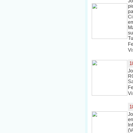
Jo
pi
pa
Ci
em
Má
su
Tu
Fe
Vi
1
Jo
RO
Sa
Fe
Vi
1
Jo
en
In
(V