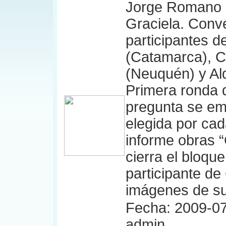
Jorge Romano a
Graciela. Conv
participantes de
(Catamarca), Cd
(Neuquén) y Ald
Primera ronda 
pregunta se emi
elegida por cad
informe obras 
cierra el bloqu
participante d
imágenes de su
Fecha: 2009-07
admin