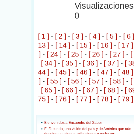
Visualizaciones:
0
[ 1 ]
-
[ 2 ]
-
[ 3 ]
-
[ 4 ]
-
[ 5 ]
-
[ 6 
13 ]
-
[ 14 ]
-
[ 15 ]
-
[ 16 ]
-
[ 17 ]
]
-
[ 24 ]
-
[ 25 ]
-
[ 26 ]
-
[ 27 ]
-
[
[ 34 ]
-
[ 35 ]
-
[ 36 ]
-
[ 37 ]
-
[ 3
44 ]
-
[ 45 ]
-
[ 46 ]
-
[ 47 ]
-
[ 48 ]
]
-
[ 55 ]
-
[ 56 ]
-
[ 57 ]
-
[ 58 ]
-
[
[ 65 ]
-
[ 66 ]
-
[ 67 ]
-
[ 68 ]
-
[ 6
75 ]
-
[ 76 ]
-
[ 77 ]
-
[ 78 ]
-
[ 79 ]
Bienvenidos a Encuentro del Saber
El Facundo, una visión del país y de América que aún
despierta pasiones, adhesiones y rechazos