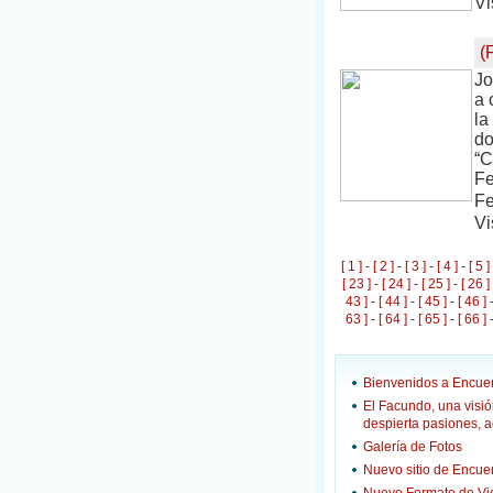
Vi
(
Jo
a 
la
do
“C
Fe
Fe
Vi
[ 1 ]
-
[ 2 ]
-
[ 3 ]
-
[ 4 ]
-
[ 5 ]
[ 23 ]
-
[ 24 ]
-
[ 25 ]
-
[ 26 ]
43 ]
-
[ 44 ]
-
[ 45 ]
-
[ 46 ]
63 ]
-
[ 64 ]
-
[ 65 ]
-
[ 66 ]
Bienvenidos a Encuen
El Facundo, una visió
despierta pasiones, 
Galería de Fotos
Nuevo sitio de Encue