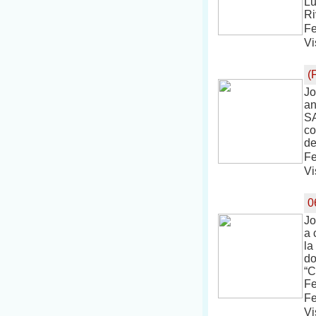
Lu
Ri
Fe
Vi
(
Jo
a
SA
co
de
Fe
Vi
0
Jo
a 
la
do
“C
Fe
Fe
Vi