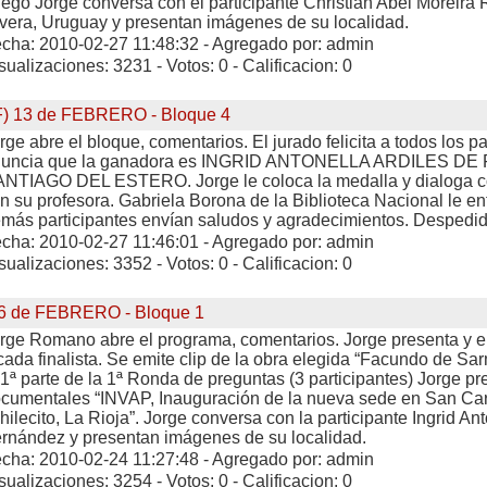
ego Jorge conversa con el participante Christian Abel Moreira
vera, Uruguay y presentan imágenes de su localidad.
cha: 2010-02-27 11:48:32 - Agregado por: admin
sualizaciones: 3231 - Votos: 0 - Calificacion: 0
F) 13 de FEBRERO - Bloque 4
rge abre el bloque, comentarios. El jurado felicita a todos los pa
nuncia que la ganadora es INGRID ANTONELLA ARDILES D
NTIAGO DEL ESTERO. Jorge le coloca la medalla y dialoga c
n su profesora. Gabriela Borona de la Biblioteca Nacional le ent
más participantes envían saludos y agradecimientos. Despedida
cha: 2010-02-27 11:46:01 - Agregado por: admin
sualizaciones: 3352 - Votos: 0 - Calificacion: 0
6 de FEBRERO - Bloque 1
rge Romano abre el programa, comentarios. Jorge presenta y e
cada finalista. Se emite clip de la obra elegida “Facundo de S
 1ª parte de la 1ª Ronda de preguntas (3 participantes) Jorge p
cumentales “INVAP, Inauguración de la nueva sede en San Carl
hilecito, La Rioja”. Jorge conversa con la participante Ingrid Ant
rnández y presentan imágenes de su localidad.
cha: 2010-02-24 11:27:48 - Agregado por: admin
sualizaciones: 3254 - Votos: 0 - Calificacion: 0