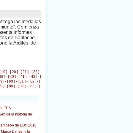
ntrega las medallas
armiento”. Comienza
resenta informes
os de Bariloche”,
onella Ardiles, de
[ 19 ]
-
[ 20 ]
-
[ 21 ]
-
[ 22 ]
-
39 ]
-
[ 40 ]
-
[ 41 ]
-
[ 42 ]
-
[
59 ]
-
[ 60 ]
-
[ 61 ]
-
[ 62 ]
-
[
79 ]
-
[ 80 ]
-
[ 81 ]
-
[ 82 ]
-
[
de EDS
n de la historia de
l Campeón de EDS 2010
e Marco Denevi y la