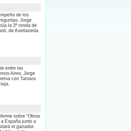
empeño de los
reguntas. Jorge
núa la 3ª ronda de
poli, de Avellaneda
e entre las
enos Aires. Jorge
versa con Tamara
ioja.
nforme sobre “Obras
 a España junto a
itará el ganador.