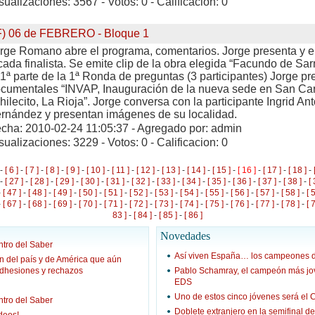
sualizaciones: 3567 - Votos: 0 - Calificacion: 0
F) 06 de FEBRERO - Bloque 1
rge Romano abre el programa, comentarios. Jorge presenta y e
cada finalista. Se emite clip de la obra elegida “Facundo de S
 1ª parte de la 1ª Ronda de preguntas (3 participantes) Jorge p
cumentales “INVAP, Inauguración de la nueva sede en San Carl
hilecito, La Rioja”. Jorge conversa con la participante Ingrid Ant
rnández y presentan imágenes de su localidad.
cha: 2010-02-24 11:05:37 - Agregado por: admin
sualizaciones: 3229 - Votos: 0 - Calificacion: 0
-
[ 6 ]
-
[ 7 ]
-
[ 8 ]
-
[ 9 ]
-
[ 10 ]
-
[ 11 ]
-
[ 12 ]
-
[ 13 ]
-
[ 14 ]
-
[ 15 ]
-
[ 16 ]
-
[ 17 ]
-
[ 18 ]
-
-
[ 27 ]
-
[ 28 ]
-
[ 29 ]
-
[ 30 ]
-
[ 31 ]
-
[ 32 ]
-
[ 33 ]
-
[ 34 ]
-
[ 35 ]
-
[ 36 ]
-
[ 37 ]
-
[ 38 ]
-
[ 
-
[ 47 ]
-
[ 48 ]
-
[ 49 ]
-
[ 50 ]
-
[ 51 ]
-
[ 52 ]
-
[ 53 ]
-
[ 54 ]
-
[ 55 ]
-
[ 56 ]
-
[ 57 ]
-
[ 58 ]
-
[ 
-
[ 67 ]
-
[ 68 ]
-
[ 69 ]
-
[ 70 ]
-
[ 71 ]
-
[ 72 ]
-
[ 73 ]
-
[ 74 ]
-
[ 75 ]
-
[ 76 ]
-
[ 77 ]
-
[ 78 ]
-
[ 
83 ]
-
[ 84 ]
-
[ 85 ]
-
[ 86 ]
Novedades
tro del Saber
Así viven España… los campeones 
n del país y de América que aún
adhesiones y rechazos
Pablo Schamray, el campeón más jove
EDS
Uno de estos cinco jóvenes será e
ntro del Saber
Doblete extranjero en la semifinal d