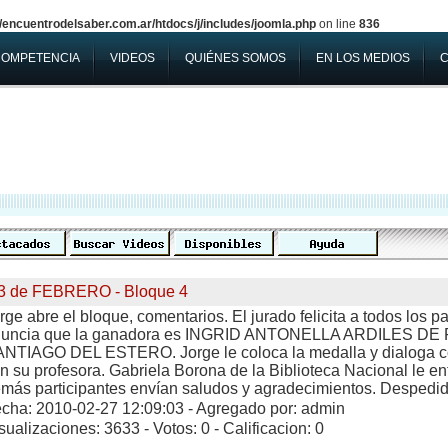
encuentrodelsaber.com.ar/htdocs/j/includes/joomla.php
on line
836
COMPETENCIA
VIDEOS
QUIÉNES SOMOS
EN LOS MEDIOS
3 de FEBRERO - Bloque 4
rge abre el bloque, comentarios. El jurado felicita a todos los pa
nuncia que la ganadora es INGRID ANTONELLA ARDILES D
NTIAGO DEL ESTERO. Jorge le coloca la medalla y dialoga c
n su profesora. Gabriela Borona de la Biblioteca Nacional le ent
más participantes envían saludos y agradecimientos. Despedida
cha: 2010-02-27 12:09:03 - Agregado por: admin
sualizaciones: 3633 - Votos: 0 - Calificacion: 0