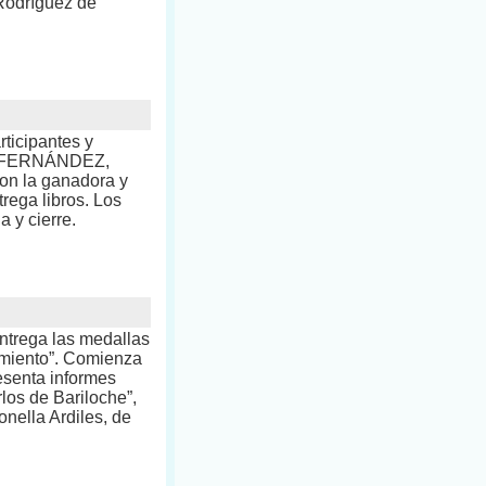
 Rodríguez de
rticipantes y
E FERNÁNDEZ,
on la ganadora y
rega libros. Los
 y cierre.
ntrega las medallas
armiento”. Comienza
resenta informes
os de Bariloche”,
onella Ardiles, de