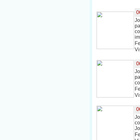
0
Jo
pa
co
im
Fe
Vi
0
Jo
pa
co
Fe
Vi
0
Jo
co
Jo
Fe