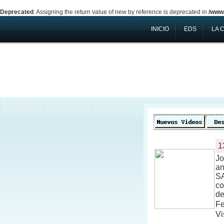
Deprecated
: Assigning the return value of new by reference is deprecated in
/www/
INICIO
EDS
LA 
1
Jo
a
SA
co
de
Fe
Vi