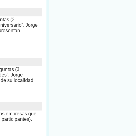
ntas (3
niversario”. Jorge
presentan
guntas (3
des”. Jorge
de su localidad.
 las empresas que
participantes).