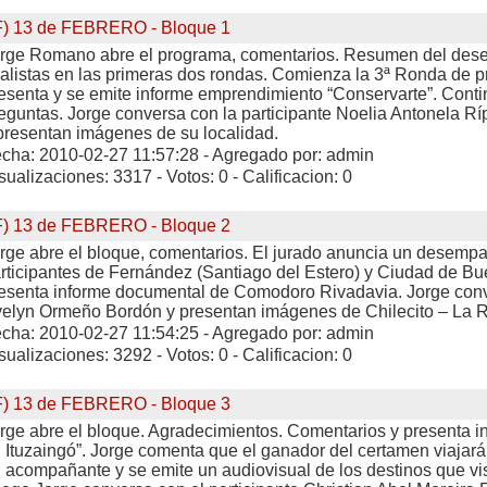
F) 13 de FEBRERO - Bloque 1
rge Romano abre el programa, comentarios. Resumen del des
nalistas en las primeras dos rondas. Comienza la 3ª Ronda de p
esenta y se emite informe emprendimiento “Conservarte”. Conti
eguntas. Jorge conversa con la participante Noelia Antonela Rí
presentan imágenes de su localidad.
cha: 2010-02-27 11:57:28 - Agregado por: admin
sualizaciones: 3317 - Votos: 0 - Calificacion: 0
F) 13 de FEBRERO - Bloque 2
rge abre el bloque, comentarios. El jurado anuncia un desempat
rticipantes de Fernández (Santiago del Estero) y Ciudad de Bu
esenta informe documental de Comodoro Rivadavia. Jorge con
elyn Ormeño Bordón y presentan imágenes de Chilecito – La R
cha: 2010-02-27 11:54:25 - Agregado por: admin
sualizaciones: 3292 - Votos: 0 - Calificacion: 0
F) 13 de FEBRERO - Bloque 3
rge abre el bloque. Agradecimientos. Comentarios y presenta i
 Ituzaingó”. Jorge comenta que el ganador del certamen viajará
 acompañante y se emite un audiovisual de los destinos que vis