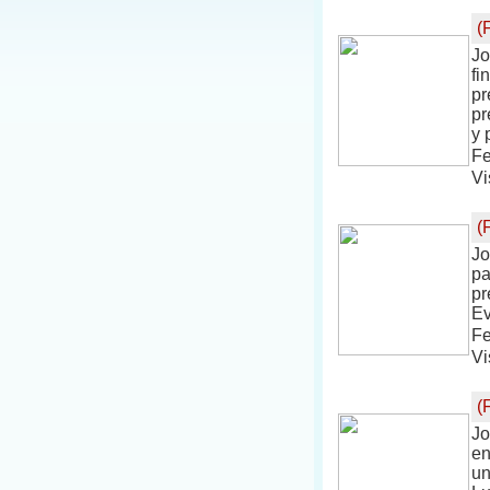
(
Jo
fi
pr
pr
y 
Fe
Vi
(
Jo
pa
pr
Ev
Fe
Vi
(
Jo
en
un