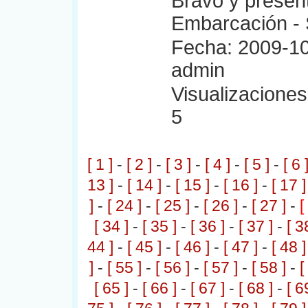
Bravo y presen
Embarcación - 
Fecha: 2009-10
admin
Visualizaciones:
5
[ 1 ]
-
[ 2 ]
-
[ 3 ]
-
[ 4 ]
-
[ 5 ]
-
[ 6 
13 ]
-
[ 14 ]
-
[ 15 ]
-
[ 16 ]
-
[ 17 ]
]
-
[ 24 ]
-
[ 25 ]
-
[ 26 ]
-
[ 27 ]
-
[
[ 34 ]
-
[ 35 ]
-
[ 36 ]
-
[ 37 ]
-
[ 3
44 ]
-
[ 45 ]
-
[ 46 ]
-
[ 47 ]
-
[ 48 ]
]
-
[ 55 ]
-
[ 56 ]
-
[ 57 ]
-
[ 58 ]
-
[
[ 65 ]
-
[ 66 ]
-
[ 67 ]
-
[ 68 ]
-
[ 6