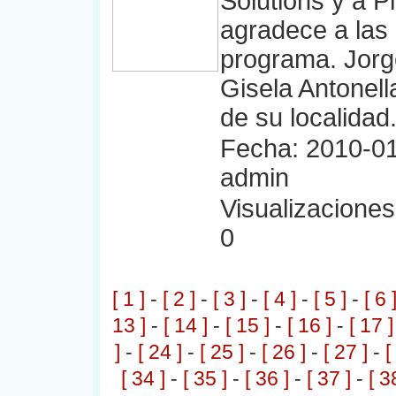
Solutions y a P
agradece a las
programa. Jorge
Gisela Antonel
de su localidad
Fecha: 2010-01
admin
Visualizaciones:
0
[ 1 ]
-
[ 2 ]
-
[ 3 ]
-
[ 4 ]
-
[ 5 ]
-
[ 6 
13 ]
-
[ 14 ]
-
[ 15 ]
-
[ 16 ]
-
[ 17 ]
]
-
[ 24 ]
-
[ 25 ]
-
[ 26 ]
-
[ 27 ]
-
[
[ 34 ]
-
[ 35 ]
-
[ 36 ]
-
[ 37 ]
-
[ 3