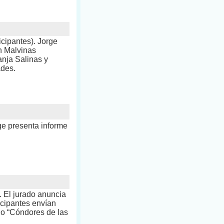
icipantes). Jorge
n Malvinas
anja Salinas y
ades.
ge presenta informe
. El jurado anuncia
icipantes envían
io “Cóndores de las