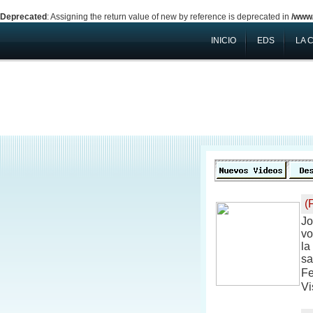
Deprecated
: Assigning the return value of new by reference is deprecated in
/www/
INICIO
EDS
LA 
(
Jo
vo
la
sa
Fe
Vi