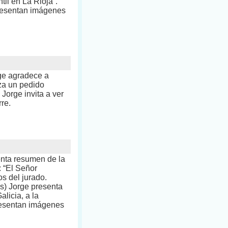
il en La Rioja”.
presentan imágenes
rge agradece a
za un pedido
Jorge invita a ver
rre.
enta resumen de la
: “El Señor
s del jurado.
es) Jorge presenta
licia, a la
resentan imágenes