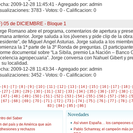
cha: 2009-12-28 11:45:41 - Agregado por: admin
sualizaciones: 3783 - Votos: 0 - Calificacion: 0
F) 05 de DICIEMBRE - Bloque 1
rge Romano abre el programa, comentarios de apertura y pres
mana anterior. Jorge saluda a los jóvenes y pide clip de la obra
esidente”, de Miguel Angel Asturias. Jorge saluda a los miembro
mienza la 1ª parte de la 3º Ronda de preguntas. (3 participant
forme documental sobre “La Sibila, premio La Nación – Banco Ga
celencia agropecuaria”. Jorge conversa con Nahuel Gibert y p
 su localidad.
cha: 2009-12-28 11:43:34 - Agregado por: admin
sualizaciones: 3452 - Votos: 0 - Calificacion: 0
-
[ 6 ]
-
[ 7 ]
-
[ 8 ]
-
[ 9 ]
-
[ 10 ]
-
[ 11 ]
-
[ 12 ]
-
[ 13 ]
-
[ 14 ]
-
[ 15 ]
-
[ 16 ]
-
[ 17 ]
-
[ 18 ]
-
-
[ 27 ]
-
[ 28 ]
-
[ 29 ]
-
[ 30 ]
-
[ 31 ]
-
[ 32 ]
-
[ 33 ]
-
[ 34 ]
-
[ 35 ]
-
[ 36 ]
-
[ 37 ]
-
[ 38 ]
-
[ 
-
[ 47 ]
-
[ 48 ]
-
[ 49 ]
-
[ 50 ]
-
[ 51 ]
-
[ 52 ]
-
[ 53 ]
-
[ 54 ]
-
[ 55 ]
-
[ 56 ]
-
[ 57 ]
-
[ 58 ]
-
[ 
-
[ 67 ]
-
[ 68 ]
-
[ 69 ]
-
[ 70 ]
-
[ 71 ]
-
[ 72 ]
-
[ 73 ]
-
[ 74 ]
-
[ 75 ]
-
[ 76 ]
-
[ 77 ]
-
[ 78 ]
-
[ 
83 ]
-
[ 84 ]
-
[ 85 ]
-
[ 86 ]
Novedades
tro del Saber
Así viven España… los campeones 
n del país y de América que aún
adhesiones y rechazos
Pablo Schamray, el campeón más jove