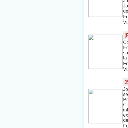
Jo
Jo
de
Fe
Vi
(
Co
Ed
so
la
Fe
Vi
0
Jo
se
Pr
Co
in
ex
de
Fe