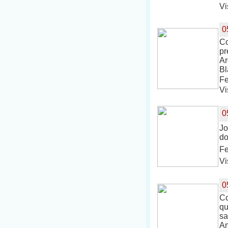
Vi
0
Co
pr
Ar
Bl
Fe
Vi
0
Jo
do
Fe
Vi
0
Co
qu
sa
Am