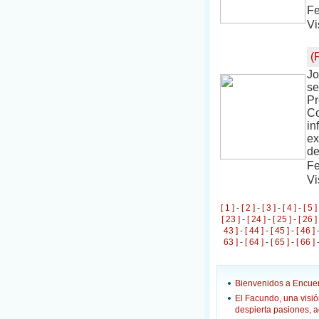
Fe
Vi
(
Jo
se
Pr
Co
in
ex
de
Fe
Vi
[ 1 ]
-
[ 2 ]
-
[ 3 ]
-
[ 4 ]
-
[ 5 ]
[ 23 ]
-
[ 24 ]
-
[ 25 ]
-
[ 26 ]
43 ]
-
[ 44 ]
-
[ 45 ]
-
[ 46 ]
63 ]
-
[ 64 ]
-
[ 65 ]
-
[ 66 ]
Bienvenidos a Encuen
El Facundo, una visió
despierta pasiones, 