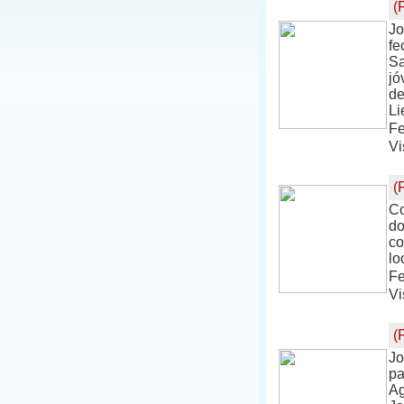
(
Jo
fe
Sa
jó
de
Li
Fe
Vi
(
Co
do
co
lo
Fe
Vi
(
Jo
pa
Ag