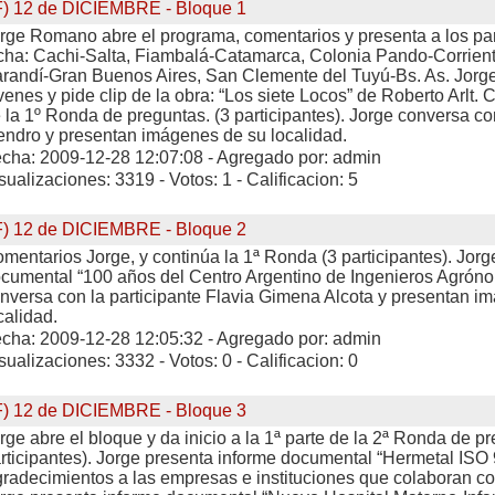
F) 12 de DICIEMBRE - Bloque 1
rge Romano abre el programa, comentarios y presenta a los par
cha: Cachi-Salta, Fiambalá-Catamarca, Colonia Pando-Corrient
randí-Gran Buenos Aires, San Clemente del Tuyú-Bs. As. Jorge
venes y pide clip de la obra: “Los siete Locos” de Roberto Arlt. 
 la 1º Ronda de preguntas. (3 participantes). Jorge conversa c
endro y presentan imágenes de su localidad.
cha: 2009-12-28 12:07:08 - Agregado por: admin
sualizaciones: 3319 - Votos: 1 - Calificacion: 5
F) 12 de DICIEMBRE - Bloque 2
mentarios Jorge, y continúa la 1ª Ronda (3 participantes). Jorg
cumental “100 años del Centro Argentino de Ingenieros Agróno
nversa con la participante Flavia Gimena Alcota y presentan i
calidad.
cha: 2009-12-28 12:05:32 - Agregado por: admin
sualizaciones: 3332 - Votos: 0 - Calificacion: 0
F) 12 de DICIEMBRE - Bloque 3
rge abre el bloque y da inicio a la 1ª parte de la 2ª Ronda de p
rticipantes). Jorge presenta informe documental “Hermetal ISO
radecimientos a las empresas e instituciones que colaboran co