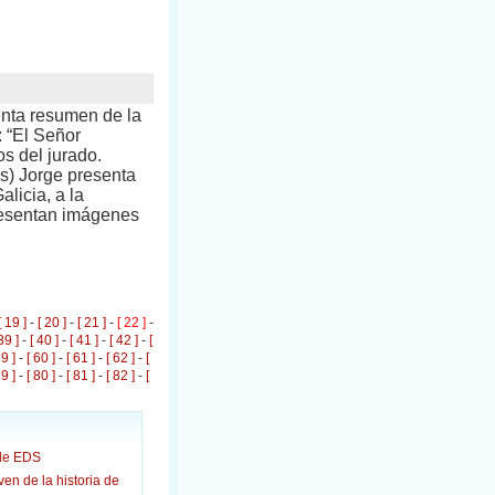
enta resumen de la
: “El Señor
s del jurado.
es) Jorge presenta
licia, a la
resentan imágenes
[ 19 ]
-
[ 20 ]
-
[ 21 ]
-
[ 22 ]
-
39 ]
-
[ 40 ]
-
[ 41 ]
-
[ 42 ]
-
[
59 ]
-
[ 60 ]
-
[ 61 ]
-
[ 62 ]
-
[
79 ]
-
[ 80 ]
-
[ 81 ]
-
[ 82 ]
-
[
de EDS
n de la historia de