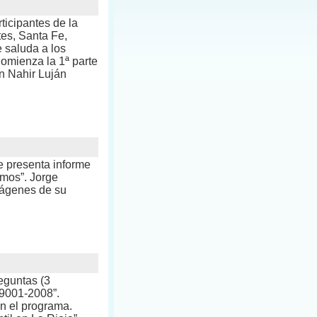
ticipantes de la
es, Santa Fe,
 saluda a los
Comienza la 1ª parte
on Nahir Luján
e presenta informe
mos”. Jorge
mágenes de su
reguntas (3
 9001-2008”.
n el programa.