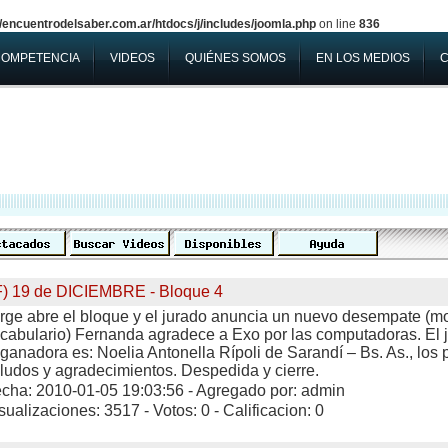
encuentrodelsaber.com.ar/htdocs/j/includes/joomla.php
on line
836
COMPETENCIA
VIDEOS
QUIÉNES SOMOS
EN LOS MEDIOS
F) 19 de DICIEMBRE - Bloque 4
rge abre el bloque y el jurado anuncia un nuevo desempate (m
cabulario) Fernanda agradece a Exo por las computadoras. El 
 ganadora es: Noelia Antonella Rípoli de Sarandí – Bs. As., los 
ludos y agradecimientos. Despedida y cierre.
cha: 2010-01-05 19:03:56 - Agregado por: admin
sualizaciones: 3517 - Votos: 0 - Calificacion: 0