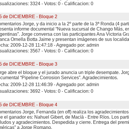
sualizaciones: 3324 - Votos: 0 - Calificacion: 0
5 de DICIEMBRE - Bloque 2
mentarios Jorge, y da inicio a la 2º parte de la 3ª Ronda (4 part
esenta informe documental “Nueva sucursal de Chango Más, e
gentinas”. Jorge conversa con las participantes Ana Victoria Gr
anca Ornella Botta Jaime y presentan imágenes de sus localid
cha: 2009-12-28 11:47:18 - Agregado por: admin
sualizaciones: 3567 - Votos: 0 - Calificacion: 0
5 de DICIEMBRE - Bloque 3
rge abre el bloque y el jurado anuncia un triple desempate. Jor
cumental “Pipeline Corrosion Services”. Agradecimientos.
cha: 2009-12-28 11:46:39 - Agregado por: admin
sualizaciones: 3692 - Votos: 0 - Calificacion: 0
5 de DICIEMBRE - Bloque 4
mentarios Jorge, Fernanda (en off) realiza los agradecimientos
e el ganador es: Nahuel Gibert, de Macíá - Entre Ríos. Los part
ludos y agradecimientos. Despedida y cierre. Entrega del prem
éricas” a Jorge Romano.