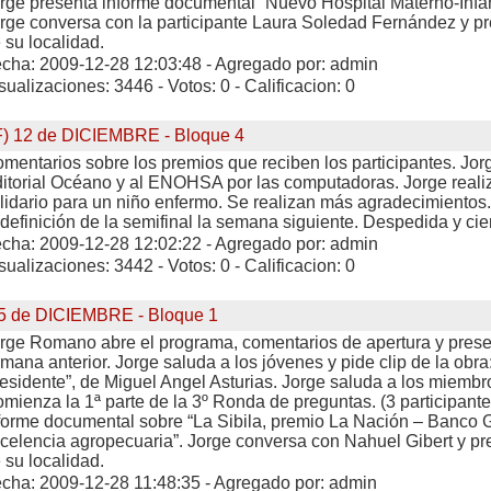
rge presenta informe documental “Nuevo Hospital Materno-Infant
rge conversa con la participante Laura Soledad Fernández y 
 su localidad.
cha: 2009-12-28 12:03:48 - Agregado por: admin
sualizaciones: 3446 - Votos: 0 - Calificacion: 0
F) 12 de DICIEMBRE - Bloque 4
mentarios sobre los premios que reciben los participantes. Jo
itorial Océano y al ENOHSA por las computadoras. Jorge reali
lidario para un niño enfermo. Se realizan más agradecimientos. 
 definición de la semifinal la semana siguiente. Despedida y cie
cha: 2009-12-28 12:02:22 - Agregado por: admin
sualizaciones: 3442 - Votos: 0 - Calificacion: 0
5 de DICIEMBRE - Bloque 1
rge Romano abre el programa, comentarios de apertura y pres
mana anterior. Jorge saluda a los jóvenes y pide clip de la obra
esidente”, de Miguel Angel Asturias. Jorge saluda a los miembro
mienza la 1ª parte de la 3º Ronda de preguntas. (3 participant
forme documental sobre “La Sibila, premio La Nación – Banco Ga
celencia agropecuaria”. Jorge conversa con Nahuel Gibert y p
 su localidad.
cha: 2009-12-28 11:48:35 - Agregado por: admin