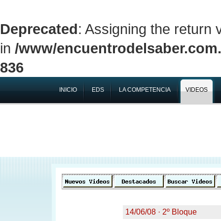
Deprecated
: Assigning the return
in
/www/encuentrodelsaber.com.a
836
INICIO
EDS
LA COMPETENCIA
VIDEOS
14/06/08 · 2º Bloque