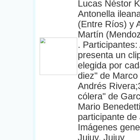
Lucas Néstor K
Antonella ilea
(Entre Ríos) y
Martín (Mend
. Participantes
presenta un cli
elegida por cad
diez" de Marco
Andrés Rivera;3
cólera" de Gar
Mario Benedett
participante de
Imágenes gener
Jujuy, Jujuy