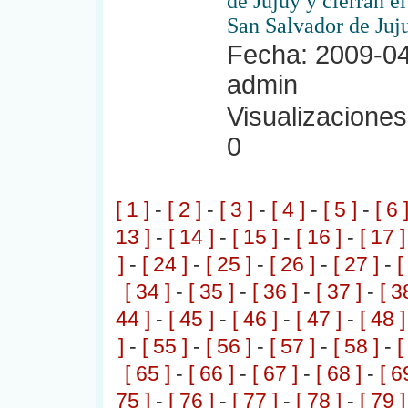
de Jujuy y cierran 
San Salvador de Juju
Fecha: 2009-04
admin
Visualizaciones:
0
[ 1 ]
-
[ 2 ]
-
[ 3 ]
-
[ 4 ]
-
[ 5 ]
-
[ 6 
13 ]
-
[ 14 ]
-
[ 15 ]
-
[ 16 ]
-
[ 17 ]
]
-
[ 24 ]
-
[ 25 ]
-
[ 26 ]
-
[ 27 ]
-
[
[ 34 ]
-
[ 35 ]
-
[ 36 ]
-
[ 37 ]
-
[ 3
44 ]
-
[ 45 ]
-
[ 46 ]
-
[ 47 ]
-
[ 48 ]
]
-
[ 55 ]
-
[ 56 ]
-
[ 57 ]
-
[ 58 ]
-
[
[ 65 ]
-
[ 66 ]
-
[ 67 ]
-
[ 68 ]
-
[ 6
75 ]
-
[ 76 ]
-
[ 77 ]
-
[ 78 ]
-
[ 79 ]