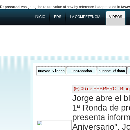
Deprecated
: Assigning the return value of new by reference is deprecated in
/www/
INICIO
EDS
LA COMPETENCIA
VIDEOS
(F) 06 de FEBRERO - Bloq
Jorge abre el b
1ª Ronda de pre
presenta infor
Aniversario”. J