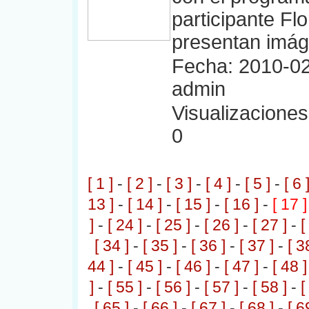
participante Fl
presentan imág
Fecha: 2010-02
admin
Visualizaciones:
0
[ 1 ]
-
[ 2 ]
-
[ 3 ]
-
[ 4 ]
-
[ 5 ]
-
[ 6 
13 ]
-
[ 14 ]
-
[ 15 ]
-
[ 16 ]
-
[ 17 ]
]
-
[ 24 ]
-
[ 25 ]
-
[ 26 ]
-
[ 27 ]
-
[
[ 34 ]
-
[ 35 ]
-
[ 36 ]
-
[ 37 ]
-
[ 3
44 ]
-
[ 45 ]
-
[ 46 ]
-
[ 47 ]
-
[ 48 ]
]
-
[ 55 ]
-
[ 56 ]
-
[ 57 ]
-
[ 58 ]
-
[
[ 65 ]
-
[ 66 ]
-
[ 67 ]
-
[ 68 ]
-
[ 6