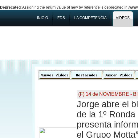
Deprecated
: Assigning the return value of new by reference is deprecated in
/www/
INICIO
EDS
LA COMPETENCIA
VIDEOS
(F) 14 de NOVIEMBRE - Bl
Jorge abre el bl
de la 1º Ronda 
presenta inform
el Grupo Motta”