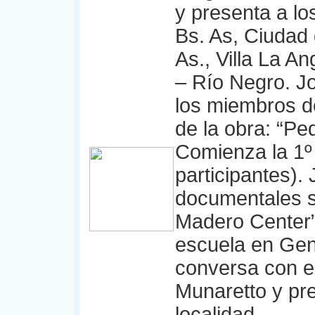
y presenta a lo
Bs. As, Ciudad 
As., Villa La A
– Río Negro. Jo
los miembros d
de la obra: “Pe
Comienza la 1º 
participantes).
documentales s
Madero Center”,
escuela en Gene
conversa con el
Munaretto y pr
localidad.