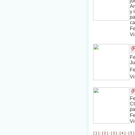
ju
Ar
y 
pa
ca
Fe
Vi
(
Fe
Ju
Fe
Vi
(
Fe
C
pa
Fe
Vi
[ 1 ]
-
[ 2 ]
-
[ 3 ]
-
[ 4 ]
-
[ 5 ]