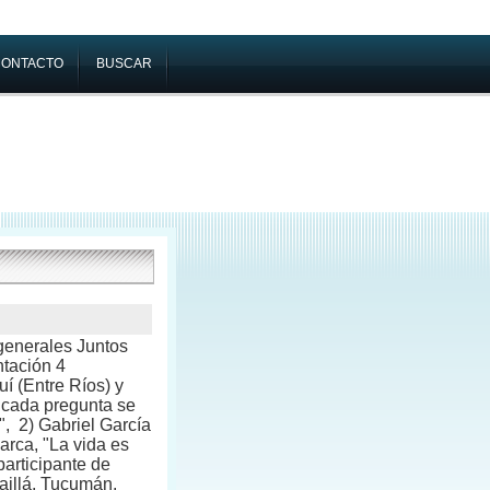
CONTACTO
BUSCAR
generales Juntos
ntación 4
uí (Entre Ríos) y
cada pregunta se
", 2) Gabriel García
arca, "La vida es
participante de
aillá, Tucumán.