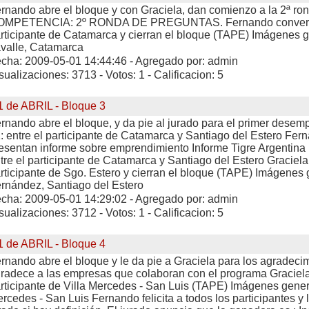
rnando abre el bloque y con Graciela, dan comienzo a la 2ª ro
OMPETENCIA: 2º RONDA DE PREGUNTAS. Fernando convers
rticipante de Catamarca y cierran el bloque (TAPE) Imágenes 
valle, Catamarca
cha: 2009-05-01 14:44:46 - Agregado por: admin
sualizaciones: 3713 - Votos: 1 - Calificacion: 5
1 de ABRIL - Bloque 3
rnando abre el bloque, y da pie al jurado para el primer de
: entre el participante de Catamarca y Santiago del Estero Fer
esentan informe sobre emprendimiento Informe Tigre Argenti
tre el participante de Catamarca y Santiago del Estero Graciel
rticipante de Sgo. Estero y cierran el bloque (TAPE) Imágenes
rnández, Santiago del Estero
cha: 2009-05-01 14:29:02 - Agregado por: admin
sualizaciones: 3712 - Votos: 1 - Calificacion: 5
1 de ABRIL - Bloque 4
rnando abre el bloque y le da pie a Graciela para los agradeci
radece a las empresas que colaboran con el programa Graciela
rticipante de Villa Mercedes - San Luis (TAPE) Imágenes gener
rcedes - San Luis Fernando felicita a todos los participantes y 