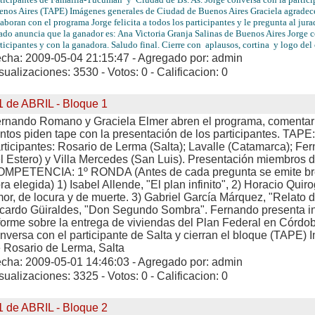
nos Aires (TAPE) Imágenes generales de Ciudad de Buenos Aires Graciela agradece
aboran con el programa Jorge felicita a todos los participantes y le pregunta al jura
ado anuncia que la ganador es: Ana Victoria Granja Salinas de Buenos Aires Jorge 
ticipantes y con la ganadora. Saludo final. Cierre con aplausos, cortina y logo del 
cha: 2009-05-04 21:15:47 - Agregado por: admin
sualizaciones: 3530 - Votos: 0 - Calificacion: 0
1 de ABRIL - Bloque 1
rnando Romano y Graciela Elmer abren el programa, comentar
ntos piden tape con la presentación de los participantes. TAPE
rticipantes: Rosario de Lerma (Salta); Lavalle (Catamarca); Fe
l Estero) y Villa Mercedes (San Luis). Presentación miembros d
MPETENCIA: 1º RONDA (Antes de cada pregunta se emite brev
ra elegida) 1) Isabel Allende, "El plan infinito", 2) Horacio Qui
or, de locura y de muerte. 3) Gabriel García Márquez, "Relato d
cardo Güiraldes, "Don Segundo Sombra". Fernando presenta i
forme sobre la entrega de viviendas del Plan Federal en Córdo
nversa con el participante de Salta y cierran el bloque (TAPE)
 Rosario de Lerma, Salta
cha: 2009-05-01 14:46:03 - Agregado por: admin
sualizaciones: 3325 - Votos: 0 - Calificacion: 0
1 de ABRIL - Bloque 2