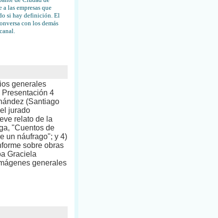
 a las empresas que
do si hay definición. El
conversa con los demás
canal.
ios generales
: Presentación 4
rnández (Santiago
el jurado
e relato de la
roga, "Cuentos de
e un náufrago"; y 4)
nforme sobre obras
ba Graciela
 Imágenes generales