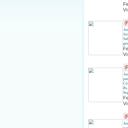
Fe
Vi
(
Jo
Jor
Sal
gen
Fe
Vi
(
Jo
par
Có
Bs.
Seg
Fe
Vi
(
Jo
par