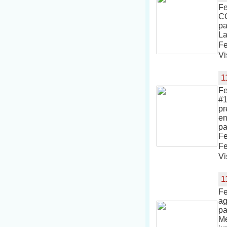
Fe
C
pa
La
Fe
Vi
1
Fe
#1
pr
en
pa
Fe
Fe
Vi
1
Fe
ag
pa
Me