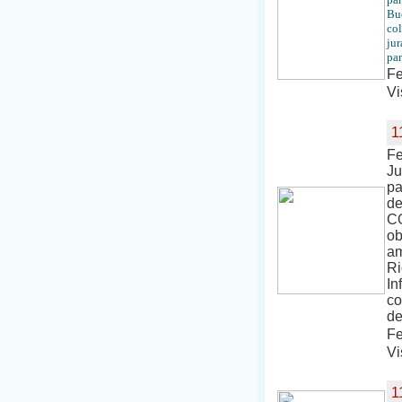
Bue
col
jur
par
Fe
Vi
1
Fe
Ju
pa
de
CO
ob
am
Ri
In
co
de
Fe
Vi
1