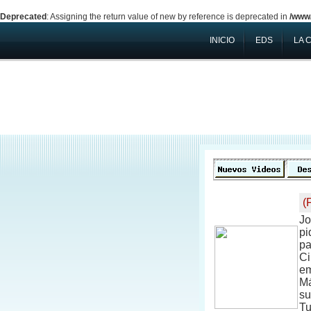
Deprecated
: Assigning the return value of new by reference is deprecated in
/www/
INICIO
EDS
LA 
(
Jo
pi
pa
Ci
em
Má
su
Tu