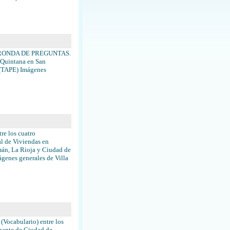
 2º RONDA DE PREGUNTAS.
 Quintana en San
e (TAPE) Imágenes
re los cuatro
l de Viviendas en
mán, La Rioja y Ciudad de
ágenes generales de Villa
(Vocabulario) entre los
ipante de Ciudad de