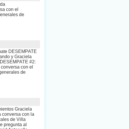
nda
a con el
generales de
sempate DESEMPATE
nando y Graciela
na DESEMPATE #2:
a conversa con el
 generales de
mientos Graciela
 conversa con la
ales de Villa
le pregunta al