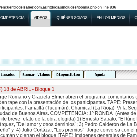
encuentrodelsaber.com.ar/htdocs/j/includes/joomla.php
on line
836
COMPETENCIA
VIDEOS
QUIÉNES SOMOS
EN LOS MEDIOS
F) 18 de ABRIL - Bloque 1
rge Romano y Graciela Elmer abren el programa, comentarios 
den tape con la presentación de los participantes. TAPE: Prese
rticipantes: Famaillá (Tucumán); Chamical (La Rioja); Villa Seg
udad de Buenos Aires. COMPETENCIA: 1º RONDA (Antes de 
ite breve relato de la obra elegida) 1) Ernesto Sabato, "El túnel
rquez, "Del amor y otros deminios"; 3) Pedro Calderón de La B
eño" y 4) Julio Cortázar, "Los premios". Jorge conversa con el 
cumán y cierran el bloque (TAPE) Imágenes generales de Fam