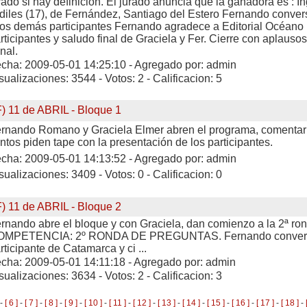
rado si hay definición. El jurado anuncia que la ganadora es : In
diles (17), de Fernández, Santiago del Estero Fernando conve
los demás participantes Fernando agradece a Editorial Océano F
rticipantes y saludo final de Graciela y Fer. Cierre con aplausos,
nal.
cha: 2009-05-01 14:25:10 - Agregado por: admin
sualizaciones: 3544 - Votos: 2 - Calificacion: 5
F) 11 de ABRIL - Bloque 1
rnando Romano y Graciela Elmer abren el programa, comentar
ntos piden tape con la presentación de los participantes.
cha: 2009-05-01 14:13:52 - Agregado por: admin
sualizaciones: 3409 - Votos: 0 - Calificacion: 0
F) 11 de ABRIL - Bloque 2
rnando abre el bloque y con Graciela, dan comienzo a la 2ª ro
OMPETENCIA: 2º RONDA DE PREGUNTAS. Fernando convers
rticipante de Catamarca y ci ...
cha: 2009-05-01 14:11:18 - Agregado por: admin
sualizaciones: 3634 - Votos: 2 - Calificacion: 3
-
[ 6 ]
-
[ 7 ]
-
[ 8 ]
-
[ 9 ]
-
[ 10 ]
-
[ 11 ]
-
[ 12 ]
-
[ 13 ]
-
[ 14 ]
-
[ 15 ]
-
[ 16 ]
-
[ 17 ]
-
[ 18 ]
-