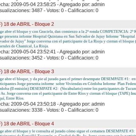
cha: 2009-05-04 23:58:25 - Agregado por: admin
sualizaciones: 3487 - Votos: 0 - Calificacion: 0
F) 18 de ABRIL - Bloque 2
rge abre el bloque y con Graciela, dan comienzo a la 2ª ronda COMPETENCIA:
ge presenta informe Hospital Quintana en San Salvador de Jujuy Informe "Hospital
vador de Jujuy" Jorge conversa con el participante de La Rioja y cierran el bloqu
erales de Chamical, La Rioja.
cha: 2009-05-04 23:52:41 - Agregado por: admin
sualizaciones: 3452 - Votos: 0 - Calificacion: 0
F) 18 de ABRIL - Bloque 3
rge abre el bloque, y da pie al jurado para el primer desempate DESEMPATE #1: ent
ticipantes Jorge presenta informe sobre Viviendas en Córdoba Informe Plan Federa
rdoba (II emisión) DESEMPATE #2: (Vocabulario) entre los participantes de Tucu
 As. Jorge conversa con el participante de Entre Ríos y cierran el bloque (TAPE) Im
uí, Entre Ríos.
cha: 2009-05-04 23:50:18 - Agregado por: admin
sualizaciones: 3338 - Votos: 0 - Calificacion: 0
F) 18 de ABRIL - Bloque 4
rge abre el bloque y le consulta al jurado cómo sigue el certamen DESEMPATE #3: 
ticipantes de Famaillá-Tucumán y Ciudad de Bs. As. Jorge conversa con la partic