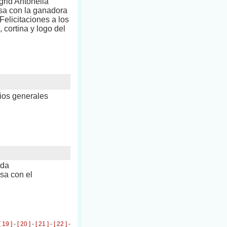
grid Antonella
rsa con la ganadora
elicitaciones a los
 cortina y logo del
ios generales
nda
a con el
[ 19 ]
-
[ 20 ]
-
[ 21 ]
-
[ 22 ]
-