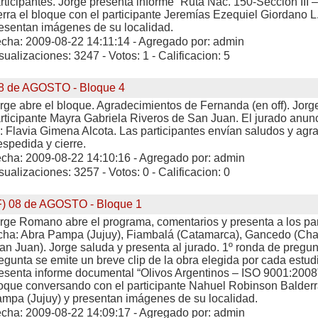
rticipantes. Jorge presenta informe “Ruta Nac. 150-Sección III 
erra el bloque con el participante Jeremías Ezequiel Giordano 
esentan imágenes de su localidad.
cha: 2009-08-22 14:11:14 - Agregado por: admin
sualizaciones: 3247 - Votos: 1 - Calificacion: 5
8 de AGOSTO - Bloque 4
rge abre el bloque. Agradecimientos de Fernanda (en off). Jorg
rticipante Mayra Gabriela Riveros de San Juan. El jurado anun
: Flavia Gimena Alcota. Las participantes envían saludos y agr
spedida y cierre.
cha: 2009-08-22 14:10:16 - Agregado por: admin
sualizaciones: 3257 - Votos: 0 - Calificacion: 0
F) 08 de AGOSTO - Bloque 1
rge Romano abre el programa, comentarios y presenta a los par
cha: Abra Pampa (Jujuy), Fiambalá (Catamarca), Gancedo (Chaco
an Juan). Jorge saluda y presenta al jurado. 1º ronda de pregu
egunta se emite un breve clip de la obra elegida por cada estud
esenta informe documental “Olivos Argentinos – ISO 9001:2008”.
oque conversando con el participante Nahuel Robinson Balder
mpa (Jujuy) y presentan imágenes de su localidad.
cha: 2009-08-22 14:09:17 - Agregado por: admin