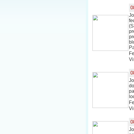
0
Jo
fe
(S
pr
pr
bl
Pa
Fe
Vi
0
Jo
do
pa
lo
Fe
Vi
0
Jo