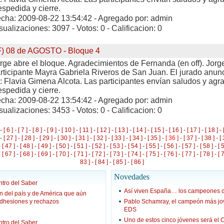
spedida y cierre.
cha: 2009-08-22 13:54:42 - Agregado por: admin
sualizaciones: 3097 - Votos: 0 - Calificacion: 0
F) 08 de AGOSTO - Bloque 4
rge abre el bloque. Agradecimientos de Fernanda (en off). Jorg
rticipante Mayra Gabriela Riveros de San Juan. El jurado anun
: Flavia Gimena Alcota. Las participantes envían saludos y agr
spedida y cierre.
cha: 2009-08-22 13:54:42 - Agregado por: admin
sualizaciones: 3453 - Votos: 0 - Calificacion: 0
-
[ 6 ]
-
[ 7 ]
-
[ 8 ]
-
[ 9 ]
-
[ 10 ]
-
[ 11 ]
-
[ 12 ]
-
[ 13 ]
-
[ 14 ]
-
[ 15 ]
-
[ 16 ]
-
[ 17 ]
-
[ 18 ]
-
-
[ 27 ]
-
[ 28 ]
-
[ 29 ]
-
[ 30 ]
-
[ 31 ]
-
[ 32 ]
-
[ 33 ]
-
[ 34 ]
-
[ 35 ]
-
[ 36 ]
-
[ 37 ]
-
[ 38 ]
-
[ 
-
[ 47 ]
-
[ 48 ]
-
[ 49 ]
-
[ 50 ]
-
[ 51 ]
-
[ 52 ]
-
[ 53 ]
-
[ 54 ]
-
[ 55 ]
-
[ 56 ]
-
[ 57 ]
-
[ 58 ]
-
[ 
-
[ 67 ]
-
[ 68 ]
-
[ 69 ]
-
[ 70 ]
-
[ 71 ]
-
[ 72 ]
-
[ 73 ]
-
[ 74 ]
-
[ 75 ]
-
[ 76 ]
-
[ 77 ]
-
[ 78 ]
-
[ 
83 ]
-
[ 84 ]
-
[ 85 ]
-
[ 86 ]
Novedades
tro del Saber
Así viven España… los campeones 
n del país y de América que aún
adhesiones y rechazos
Pablo Schamray, el campeón más jove
EDS
Uno de estos cinco jóvenes será e
ntro del Saber