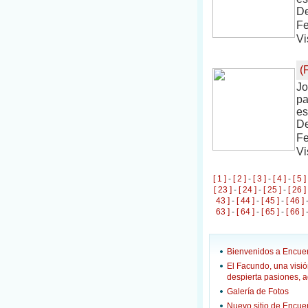
De
Fe
Vi
(
Jo
pa
es
De
Fe
Vi
[ 1 ]
-
[ 2 ]
-
[ 3 ]
-
[ 4 ]
-
[ 5 ]
[ 23 ]
-
[ 24 ]
-
[ 25 ]
-
[ 26 ]
43 ]
-
[ 44 ]
-
[ 45 ]
-
[ 46 ]
63 ]
-
[ 64 ]
-
[ 65 ]
-
[ 66 ]
Bienvenidos a Encuen
El Facundo, una visió
despierta pasiones, 
Galería de Fotos
Nuevo sitio de Encue