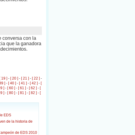
e conversa con la
cia que la ganadora
adecimientos.
[ 19 ]
-
[ 20 ]
-
[ 21 ]
-
[ 22 ]
-
39 ]
-
[ 40 ]
-
[ 41 ]
-
[ 42 ]
-
[
59 ]
-
[ 60 ]
-
[ 61 ]
-
[ 62 ]
-
[
79 ]
-
[ 80 ]
-
[ 81 ]
-
[ 82 ]
-
[
de EDS
n de la historia de
l Campeón de EDS 2010