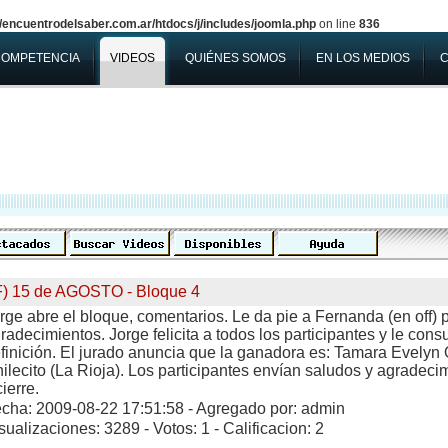
encuentrodelsaber.com.ar/htdocs/j/includes/joomla.php
on line
836
COMPETENCIA
VIDEOS
QUIÉNES SOMOS
EN LOS MEDIOS
F) 15 de AGOSTO - Bloque 4
rge abre el bloque, comentarios. Le da pie a Fernanda (en off) 
radecimientos. Jorge felicita a todos los participantes y le consu
finición. El jurado anuncia que la ganadora es: Tamara Evely
ilecito (La Rioja). Los participantes envían saludos y agradec
cierre.
cha: 2009-08-22 17:51:58 - Agregado por: admin
sualizaciones: 3289 - Votos: 1 - Calificacion: 2