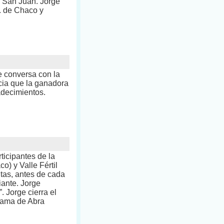
– San Juan. Jorge
L. de Chaco y
e conversa con la
cia que la ganadora
adecimientos.
ticipantes de la
) y Valle Fértil
ntas, antes de cada
iante. Jorge
 Jorge cierra el
rama de Abra