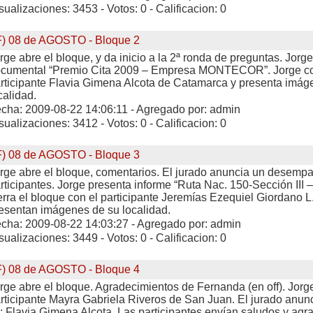
sualizaciones: 3453 - Votos: 0 - Calificacion: 0
F) 08 de AGOSTO - Bloque 2
rge abre el bloque, y da inicio a la 2ª ronda de preguntas. Jorg
cumental “Premio Cita 2009 – Empresa MONTECOR”. Jorge co
rticipante Flavia Gimena Alcota de Catamarca y presenta imág
calidad.
cha: 2009-08-22 14:06:11 - Agregado por: admin
sualizaciones: 3412 - Votos: 0 - Calificacion: 0
F) 08 de AGOSTO - Bloque 3
rge abre el bloque, comentarios. El jurado anuncia un desempat
rticipantes. Jorge presenta informe “Ruta Nac. 150-Sección III 
erra el bloque con el participante Jeremías Ezequiel Giordano 
esentan imágenes de su localidad.
cha: 2009-08-22 14:03:27 - Agregado por: admin
sualizaciones: 3449 - Votos: 0 - Calificacion: 0
F) 08 de AGOSTO - Bloque 4
rge abre el bloque. Agradecimientos de Fernanda (en off). Jorg
rticipante Mayra Gabriela Riveros de San Juan. El jurado anun
: Flavia Gimena Alcota. Las participantes envían saludos y agr