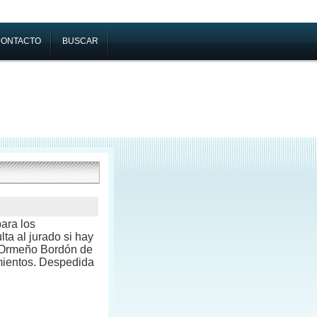
CONTACTO
BUSCAR
para los
lta al jurado si hay
n Ormeño Bordón de
imientos. Despedida