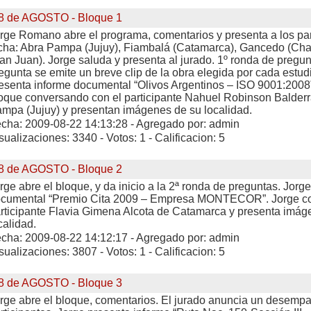
8 de AGOSTO - Bloque 1
rge Romano abre el programa, comentarios y presenta a los par
cha: Abra Pampa (Jujuy), Fiambalá (Catamarca), Gancedo (Chaco
an Juan). Jorge saluda y presenta al jurado. 1º ronda de pregu
egunta se emite un breve clip de la obra elegida por cada estud
esenta informe documental “Olivos Argentinos – ISO 9001:2008”.
oque conversando con el participante Nahuel Robinson Balder
mpa (Jujuy) y presentan imágenes de su localidad.
cha: 2009-08-22 14:13:28 - Agregado por: admin
sualizaciones: 3340 - Votos: 1 - Calificacion: 5
8 de AGOSTO - Bloque 2
rge abre el bloque, y da inicio a la 2ª ronda de preguntas. Jorg
cumental “Premio Cita 2009 – Empresa MONTECOR”. Jorge co
rticipante Flavia Gimena Alcota de Catamarca y presenta imág
calidad.
cha: 2009-08-22 14:12:17 - Agregado por: admin
sualizaciones: 3807 - Votos: 1 - Calificacion: 5
8 de AGOSTO - Bloque 3
rge abre el bloque, comentarios. El jurado anuncia un desempat