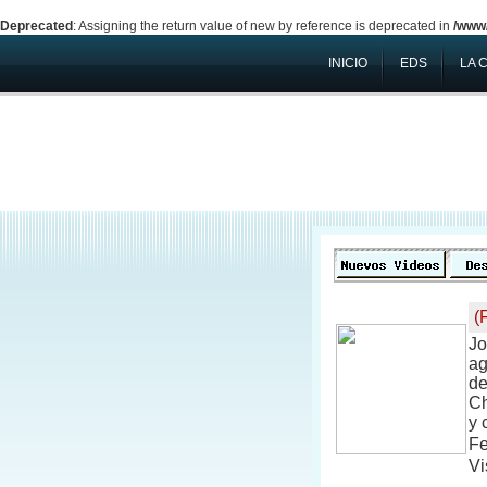
Deprecated
: Assigning the return value of new by reference is deprecated in
/www/
INICIO
EDS
LA 
(
Jo
ag
de
Ch
y 
Fe
Vi