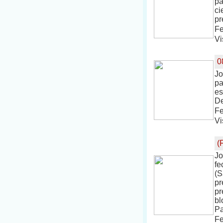
pa
ci
pr
Fe
Vi
0
Jo
pa
es
De
Fe
Vi
(
Jo
fe
(S
pr
pr
bl
Pa
Fe