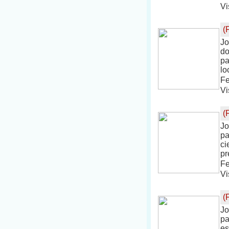
Vi
(
Jo
do
pa
lo
Fe
Vi
(
Jo
pa
ci
pr
Fe
Vi
(
Jo
pa
es