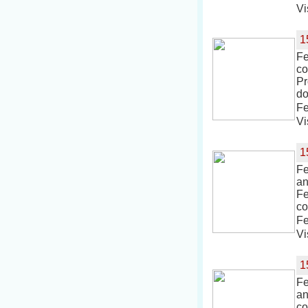
Vi
1
Fe
co
Pr
do
Fe
Vi
1
Fe
an
Fe
co
Fe
Vi
1
Fe
an
co