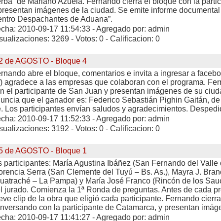
rba” de Mariano Azuela. Fernando cierra el bloque con la parti
presentan imágenes de la ciudad. Se emite informe documental 
ntro Despachantes de Aduana”.
cha: 2010-09-17 11:54:33 - Agregado por: admin
sualizaciones: 3269 - Votos: 0 - Calificacion: 0
2 de AGOSTO - Bloque 4
rnando abre el bloque, comentarios e invita a ingresar a faceb
f) agradece a las empresas que colaboran con el programa. Fe
n el participante de San Juan y presentan imágenes de su ciuda
uncia que el ganador es: Federico Sebastián Pighin Gaitán, de
. Los participantes envían saludos y agradecimientos. Despedid
cha: 2010-09-17 11:52:33 - Agregado por: admin
sualizaciones: 3192 - Votos: 0 - Calificacion: 0
5 de AGOSTO - Bloque 1
s participantes: María Agustina Ibáñez (San Fernando del Valle
orencia Serra (San Clemente del Tuyú – Bs. As.), Mayra J. Bra
uatraché – La Pampa) y María José Franco (Rincón de los Sa
l jurado. Comienza la 1ª Ronda de preguntas. Antes de cada p
eve clip de la obra que eligió cada participante. Fernando cierr
nversando con la participante de Catamarca, y presentan imág
cha: 2010-09-17 11:41:27 - Agregado por: admin