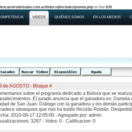
encuentrodelsaber.com.ar/htdocs/j/includes/joomla.php
on line
836
COMPETENCIA
VIDEOS
QUIÉNES SOMOS
EN LOS MEDIOS
9 de AGOSTO - Bloque 4
mentarios sobre el programa dedicado a Bolivia que se realiz
radecimientos. El jurado anuncia que el ganadora es: Daniela 
udad de San Juan. Diálogo con la ganadora y los demás partic
radece obsequios que nos ha traído Nicolás Roldán. Despedida
cha: 2010-09-17 12:05:00 - Agregado por: admin
sualizaciones: 3297 - Votos: 0 - Calificacion: 0