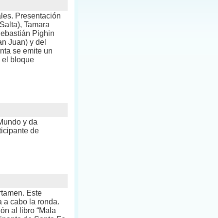
les. Presentación
 Salta), Tamara
ebastián Pighin
n Juan) y del
nta se emite un
a el bloque
 Mundo y da
ticipante de
ertamen. Este
 a cabo la ronda.
ón al libro “Mala