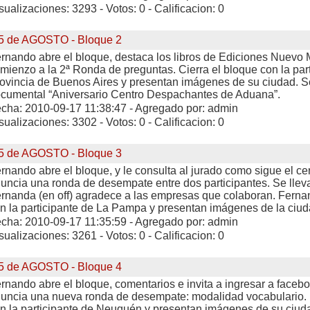
sualizaciones: 3293 - Votos: 0 - Calificacion: 0
5 de AGOSTO - Bloque 2
rnando abre el bloque, destaca los libros de Ediciones Nuevo
mienzo a la 2ª Ronda de preguntas. Cierra el bloque con la par
ovincia de Buenos Aires y presentan imágenes de su ciudad. S
cumental “Aniversario Centro Despachantes de Aduana”.
cha: 2010-09-17 11:38:47 - Agregado por: admin
sualizaciones: 3302 - Votos: 0 - Calificacion: 0
5 de AGOSTO - Bloque 3
rnando abre el bloque, y le consulta al jurado como sigue el c
uncia una ronda de desempate entre dos participantes. Se lleva
rnanda (en off) agradece a las empresas que colaboran. Fernan
n la participante de La Pampa y presentan imágenes de la ciud
cha: 2010-09-17 11:35:59 - Agregado por: admin
sualizaciones: 3261 - Votos: 0 - Calificacion: 0
5 de AGOSTO - Bloque 4
rnando abre el bloque, comentarios e invita a ingresar a facebo
uncia una nueva ronda de desempate: modalidad vocabulario.
n la participante de Neuquén y presentan imágenes de su ciuda