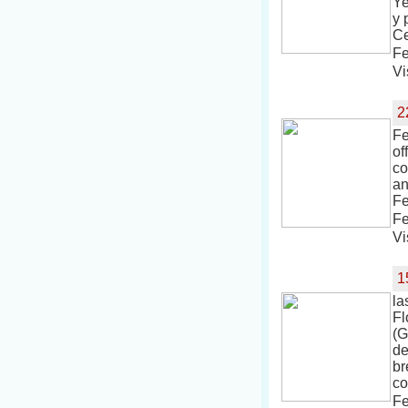
Ye
y 
Ce
Fe
Vi
2
Fe
of
co
an
Fe
Fe
Vi
1
la
Fl
(G
de
br
co
Fe