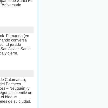
cipante de Santa Fe
“Aniversario
ook. Fernanda (en
rnando conversa
d. El jurado
 San Javier, Santa
a y cierre.
 de Catamarca),
ndel Pacheco
uces – Neuquén) y
regunta se emite un
a el bloque
enes de su ciudad.