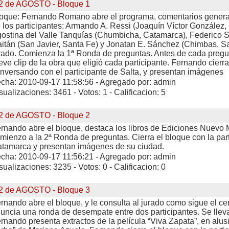
2 de AGOSTO - Bloque 1
oque: Fernando Romano abre el programa, comentarios genera
 los participantes: Armando A. Ressi (Joaquín Víctor González,
ostina del Valle Tanquías (Chumbicha, Catamarca), Federico S
itán (San Javier, Santa Fe) y Jonatan E. Sánchez (Chimbas, Sa
rado. Comienza la 1ª Ronda de preguntas. Antes de cada pregu
eve clip de la obra que eligió cada participante. Fernando cierr
nversando con el participante de Salta, y presentan imágenes
cha: 2010-09-17 11:58:56 - Agregado por: admin
sualizaciones: 3461 - Votos: 1 - Calificacion: 5
2 de AGOSTO - Bloque 2
rnando abre el bloque, destaca los libros de Ediciones Nuevo
mienzo a la 2ª Ronda de preguntas. Cierra el bloque con la par
tamarca y presentan imágenes de su ciudad.
cha: 2010-09-17 11:56:21 - Agregado por: admin
sualizaciones: 3235 - Votos: 0 - Calificacion: 0
2 de AGOSTO - Bloque 3
rnando abre el bloque, y le consulta al jurado como sigue el c
uncia una ronda de desempate entre dos participantes. Se lleva
rnando presenta extractos de la película “Viva Zapata”, en alusi