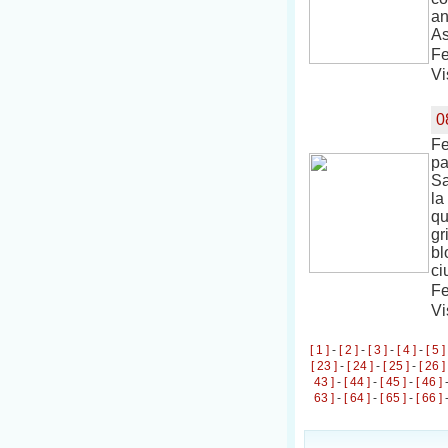
an
As
Fe
Vi
0
Fe
pa
Sa
la
qu
gr
bl
ci
Fe
Vi
[ 1 ]
-
[ 2 ]
-
[ 3 ]
-
[ 4 ]
-
[ 5 ]
[ 23 ]
-
[ 24 ]
-
[ 25 ]
-
[ 26 ]
43 ]
-
[ 44 ]
-
[ 45 ]
-
[ 46 ]
63 ]
-
[ 64 ]
-
[ 65 ]
-
[ 66 ]