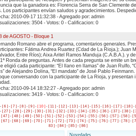
uncia que la ganadora es: Florencia Serra de San Clemente del
. Los participantes envían saludos y agradecimientos. Despedid
cha: 2010-09-17 11:32:38 - Agregado por: admin
sualizaciones: 3504 - Votos: 0 - Calificacion: 0
8 de AGOSTO - Bloque 1
rnando Romano abre el programa, comentarios generales. Pres
rticipantes: Fátima Andrea Ruartez (Cdad de La Rioja.); Juan
lvador, Entre Ríos); Aixa Aritel Ramos Manduja (C.A.B.A.). y d
 1ª Ronda de preguntas. Antes de cada pregunta se emite un bre
e eligió cada participante: “El llano en llamas” de Juan Rulfo, 
is” de Alejandro Dolina, “El mandato” de José Pablo Feinmann. 
oque conversando con la participante de La Rioja, y presentan
udad.
cha: 2010-09-14 18:32:27 - Agregado por: admin
sualizaciones: 3419 - Votos: 0 - Calificacion: 0
-
[ 6 ]
-
[ 7 ]
-
[ 8 ]
-
[ 9 ]
-
[ 10 ]
-
[ 11 ]
-
[ 12 ]
-
[ 13 ]
-
[ 14 ]
-
[ 15 ]
-
[ 16 ]
-
[ 17 ]
-
[ 18 ]
-
-
[ 27 ]
-
[ 28 ]
-
[ 29 ]
-
[ 30 ]
-
[ 31 ]
-
[ 32 ]
-
[ 33 ]
-
[ 34 ]
-
[ 35 ]
-
[ 36 ]
-
[ 37 ]
-
[ 38 ]
-
[ 
-
[ 47 ]
-
[ 48 ]
-
[ 49 ]
-
[ 50 ]
-
[ 51 ]
-
[ 52 ]
-
[ 53 ]
-
[ 54 ]
-
[ 55 ]
-
[ 56 ]
-
[ 57 ]
-
[ 58 ]
-
[ 
-
[ 67 ]
-
[ 68 ]
-
[ 69 ]
-
[ 70 ]
-
[ 71 ]
-
[ 72 ]
-
[ 73 ]
-
[ 74 ]
-
[ 75 ]
-
[ 76 ]
-
[ 77 ]
-
[ 78 ]
-
[ 
83 ]
-
[ 84 ]
-
[ 85 ]
-
[ 86 ]
Novedades