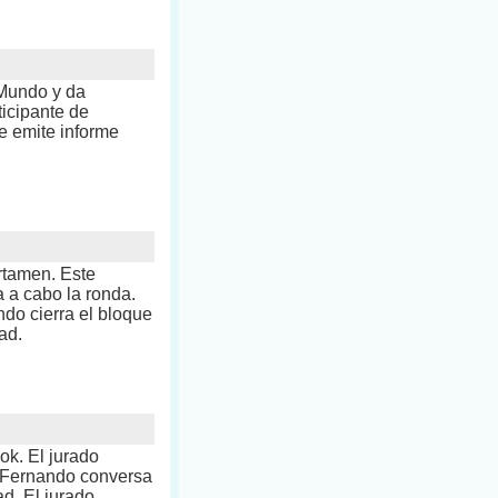
 Mundo y da
ticipante de
e emite informe
ertamen. Este
 a cabo la ronda.
do cierra el bloque
ad.
ok. El jurado
 Fernando conversa
d. El jurado