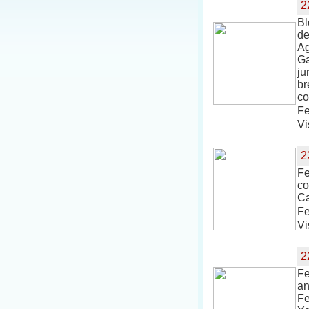
2
Bl
de
Ag
Ga
ju
br
co
Fe
Vi
2
Fe
co
Ca
Fe
Vi
2
Fe
an
Fe