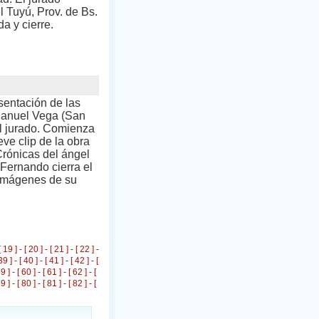
 Tuyú, Prov. de Bs.
a y cierre.
entación de las
 Manuel Vega (San
el jurado. Comienza
ve clip de la obra
“Crónicas del ángel
Fernando cierra el
 imágenes de su
[ 19 ]
-
[ 20 ]
-
[ 21 ]
-
[ 22 ]
-
39 ]
-
[ 40 ]
-
[ 41 ]
-
[ 42 ]
-
[
59 ]
-
[ 60 ]
-
[ 61 ]
-
[ 62 ]
-
[
79 ]
-
[ 80 ]
-
[ 81 ]
-
[ 82 ]
-
[