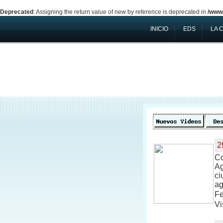
Deprecated
: Assigning the return value of new by reference is deprecated in
/www/
INICIO
EDS
LA 
2
Co
Ag
ci
ag
Fe
Vi