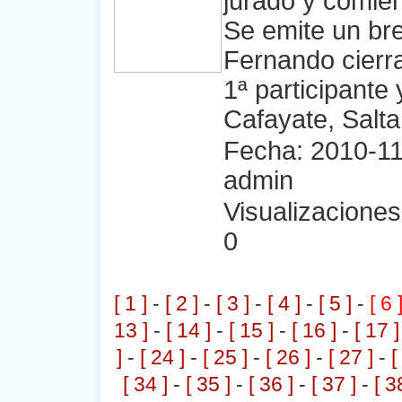
jurado y comie
Se emite un bre
Fernando cierr
1ª participante
Cafayate, Salta
Fecha: 2010-11
admin
Visualizaciones:
0
[ 1 ]
-
[ 2 ]
-
[ 3 ]
-
[ 4 ]
-
[ 5 ]
-
[ 6 
13 ]
-
[ 14 ]
-
[ 15 ]
-
[ 16 ]
-
[ 17 ]
]
-
[ 24 ]
-
[ 25 ]
-
[ 26 ]
-
[ 27 ]
-
[
[ 34 ]
-
[ 35 ]
-
[ 36 ]
-
[ 37 ]
-
[ 3