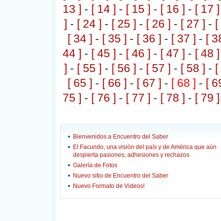
13 ]
-
[ 14 ]
-
[ 15 ]
-
[ 16 ]
-
[ 17 ]
]
-
[ 24 ]
-
[ 25 ]
-
[ 26 ]
-
[ 27 ]
-
[
[ 34 ]
-
[ 35 ]
-
[ 36 ]
-
[ 37 ]
-
[ 3
44 ]
-
[ 45 ]
-
[ 46 ]
-
[ 47 ]
-
[ 48 ]
]
-
[ 55 ]
-
[ 56 ]
-
[ 57 ]
-
[ 58 ]
-
[
[ 65 ]
-
[ 66 ]
-
[ 67 ]
-
[ 68 ]
-
[ 6
75 ]
-
[ 76 ]
-
[ 77 ]
-
[ 78 ]
-
[ 79 ]
Bienvenidos a Encuentro del Saber
El Facundo, una visión del país y de América que aún
despierta pasiones, adhesiones y rechazos
Galería de Fotos
Nuevo sitio de Encuentro del Saber
Nuevo Formato de Videos!