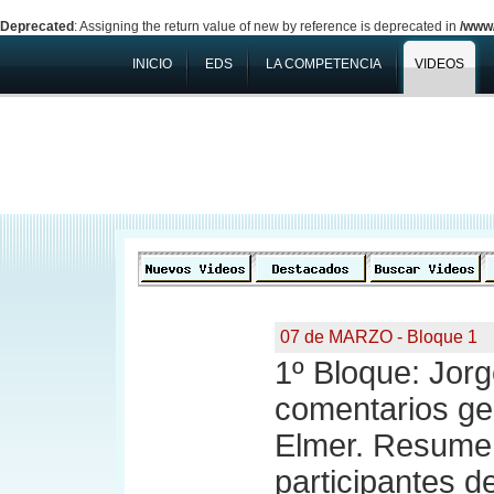
Deprecated
: Assigning the return value of new by reference is deprecated in
/www/
INICIO
EDS
LA COMPETENCIA
VIDEOS
07 de MARZO - Bloque 1
1º Bloque: Jor
comentarios ge
Elmer. Resume
participantes d