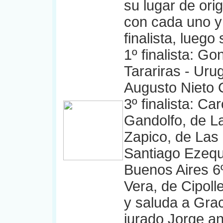
su lugar de or
con cada uno y 
finalista, luego
1º finalista: G
Tarariras - Uru
Augusto Nieto C
3º finalista: C
Gandolfo, de La 
Zapico, de Las 
Santiago Ezequ
Buenos Aires 6º
Vera, de Cipoll
y saluda a Grac
jurado Jorge an