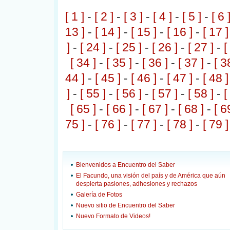
[ 1 ]
-
[ 2 ]
-
[ 3 ]
-
[ 4 ]
-
[ 5 ]
-
[ 6 
13 ]
-
[ 14 ]
-
[ 15 ]
-
[ 16 ]
-
[ 17 ]
]
-
[ 24 ]
-
[ 25 ]
-
[ 26 ]
-
[ 27 ]
-
[
[ 34 ]
-
[ 35 ]
-
[ 36 ]
-
[ 37 ]
-
[ 3
44 ]
-
[ 45 ]
-
[ 46 ]
-
[ 47 ]
-
[ 48 ]
]
-
[ 55 ]
-
[ 56 ]
-
[ 57 ]
-
[ 58 ]
-
[
[ 65 ]
-
[ 66 ]
-
[ 67 ]
-
[ 68 ]
-
[ 6
75 ]
-
[ 76 ]
-
[ 77 ]
-
[ 78 ]
-
[ 79 ]
Bienvenidos a Encuentro del Saber
El Facundo, una visión del país y de América que aún
despierta pasiones, adhesiones y rechazos
Galería de Fotos
Nuevo sitio de Encuentro del Saber
Nuevo Formato de Videos!