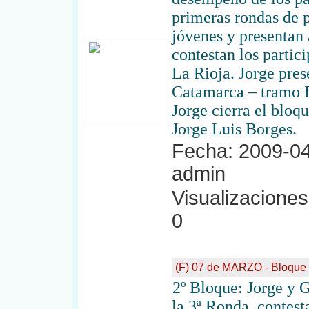
primeras rondas de p
jóvenes y presentan
contestan los partic
La Rioja. Jorge pre
Catamarca – tramo R
Jorge cierra el bloq
Jorge Luis Borges.
Fecha: 2009-04
admin
Visualizaciones:
0
(F) 07 de MARZO - Bloque
2º Bloque: Jorge y G
la 3ª Ronda, contest