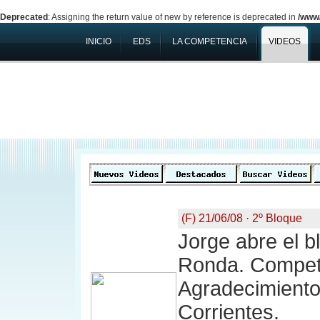
Deprecated
: Assigning the return value of new by reference is deprecated in
/www/
INICIO
EDS
LA COMPETENCIA
VIDEOS
(F) 21/06/08 · 2º Bloque
Jorge abre el b
Ronda. Compet
Agradecimiento
Corrientes.