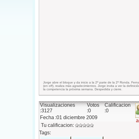
Jorge abre el bloque y da inicio a la 2º parte de la 2º Ronda. Fer
(en off), realiza más agradecimientos. Jorge invita a ver la definici
la competencia la próxima semana. Despedida y cierre.
Visualizaciones
Votos
Calificacion
:3127
:0
:0
Fecha :01 diciembre 2009
a
Tu calificacion:
Tags: