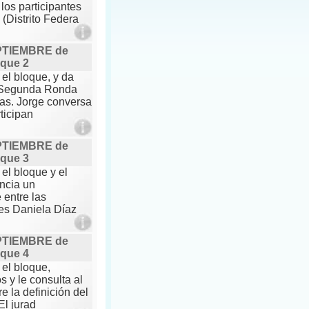
los participantes
(Distrito Federa
PTIEMBRE de
oque 2
 el bloque, y da
a Segunda Ronda
as. Jorge conversa
ticipan
PTIEMBRE de
oque 3
el bloque y el
ncia un
entre las
tes Daniela Díaz
PTIEMBRE de
oque 4
 el bloque,
s y le consulta al
e la definición del
El jurad