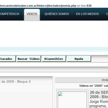
encuentrodelsaber.com.ar/htdocs/j/includes/joomla.php
on line
836
COMPETENCIA
VIDEOS
QUIÉNES SOMOS
EN LOS MEDIOS
Ord
de 2009 - Bloque 3
Videos en "2009" ca
26 de SE
2009 - Bl
Jorge Rom
programa, 