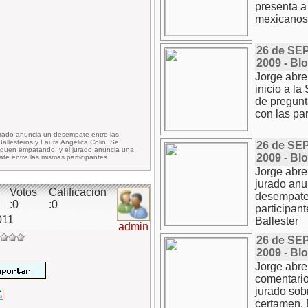
presenta a 
mexicanos 
26 de SE
2009 - Bl
Jorge abre
inicio a l
de pregunt
con las par
jurado anuncia un desempate entre las
Ballesteros y Laura Angélica Colin. Se
26 de SE
iguen empatando, y el jurado anuncia una
2009 - Bl
e entre las mismas participantes.
Jorge abre 
jurado anu
Votos
Calificacion
desempate 
:0
:0
participan
011
Ballester
admin
26 de SE
2009 - Bl
Jorge abre
comentario
jurado sobr
certamen. 