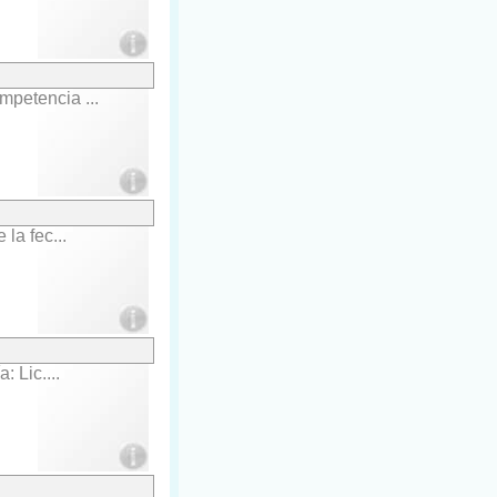
petencia ...
la fec...
 Lic....