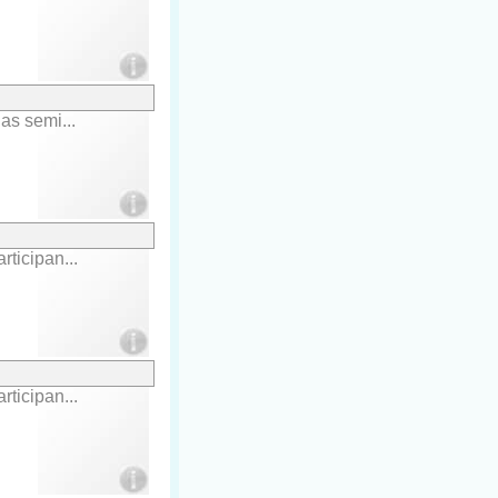
as semi...
ticipan...
ticipan...