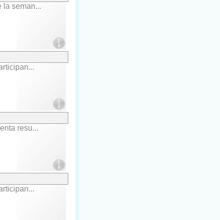
 la seman...
ticipan...
nta resu...
ticipan...