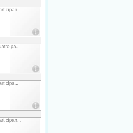
ticipan...
atro pa...
ticipa...
ticipan...