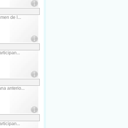
men de l...
ticipan...
a anterio...
ticipan...