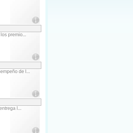
os premio...
empeño de l...
trega l...