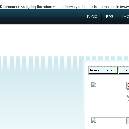
Deprecated
: Assigning the return value of new by reference is deprecated in
/www/
INICIO
EDS
LA 
F
a
2
J