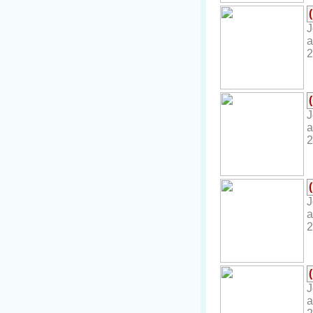
J
a
2
J
a
2
J
a
2
J
a