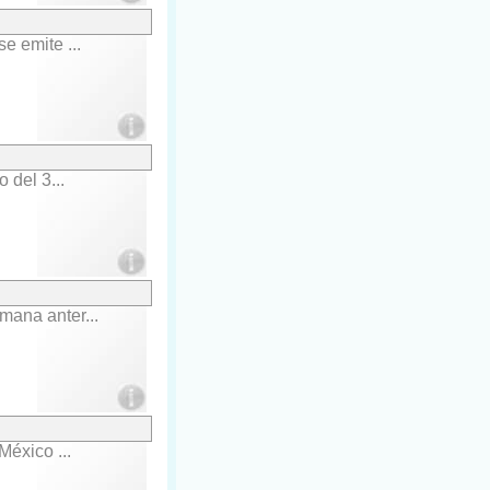
e emite ...
 del 3...
mana anter...
México ...